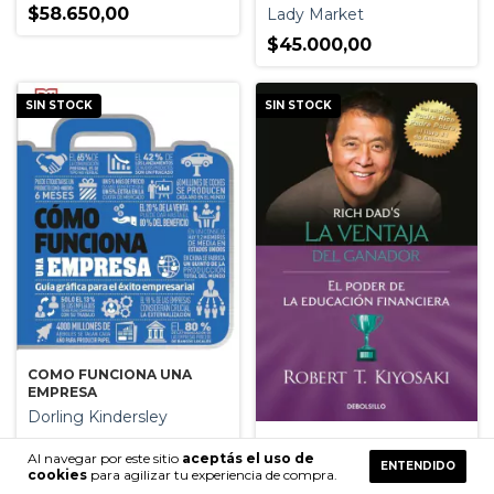
$58.650,00
Lady Market
$45.000,00
SIN STOCK
SIN STOCK
COMO FUNCIONA UNA
EMPRESA
Dorling Kindersley
LA VENTAJA DEL GANADOR
$35.632,00
Al navegar por este sitio
aceptás el uso de
ENTENDIDO
Robert T. Kiyosaki
cookies
para agilizar tu experiencia de compra.