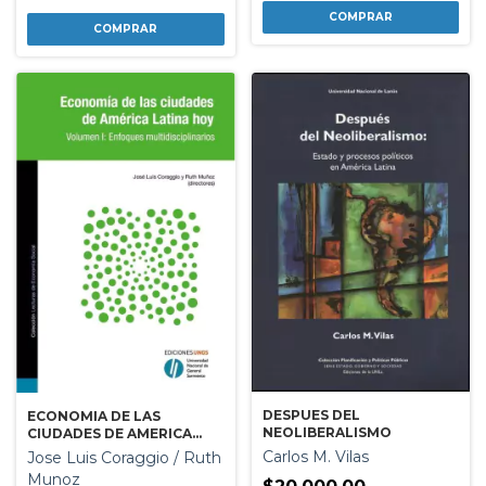
DESPUES DEL
ECONOMIA DE LAS
NEOLIBERALISMO
CIUDADES DE AMERICA
LATINA HOY - VOL 1
Carlos M. Vilas
Jose Luis Coraggio / Ruth
Munoz