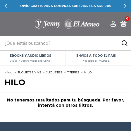
ENVÍO GRATIS PARA COMPRAS SUPERIORES A $40.000
0
EBOOKS Y AUDIO LIBROS
ENVÍOS A TODO EL PAÍS
Visitá nuestra web exclusiva!
Y a todo el mundo!
Inicio
>
JUGUETES Y VS
>
JUGUETES
>
TITERES
>
HILO
HILO
No tenemos resultados para tu búsqueda. Por favor,
intentá con otros filtros.