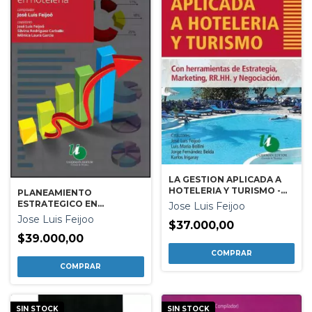
LA GESTION APLICADA A
HOTELERIA Y TURISMO -
PLANEAMIENTO
SEGUNDA EDICION
ESTRATEGICO EN
Jose Luis Feijoo
HOTELERIA
Jose Luis Feijoo
$37.000,00
$39.000,00
SIN STOCK
SIN STOCK