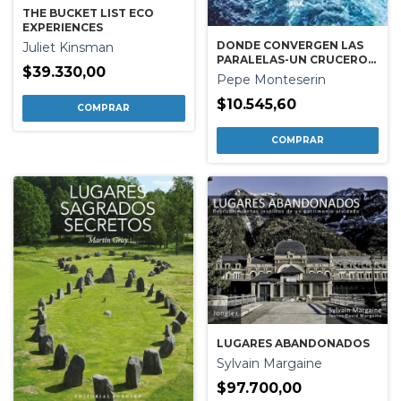
THE BUCKET LIST ECO
EXPERIENCES
DONDE CONVERGEN LAS
Juliet Kinsman
PARALELAS-UN CRUCERO
$39.330,00
POR EL BALTICO
Pepe Monteserin
$10.545,60
LUGARES ABANDONADOS
Sylvain Margaine
$97.700,00