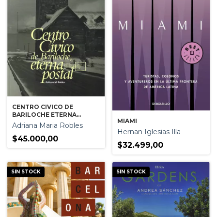
CENTRO CIVICO DE
BARILOCHE ETERNA
MIAMI
POSTAL
Adriana Maria Robles
Hernan Iglesias Illa
$45.000,00
$32.499,00
SIN STOCK
SIN STOCK