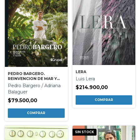
LERA
PEDRO BARGERO.
Luis Lera
REINVENCION DE MAR Y
TIERRA
Pedro Bargero / Adriana
$214.900,00
Balaguer
$79.500,00
SIN STOCK