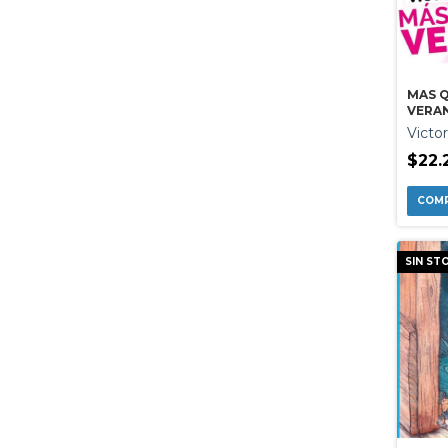
MAS 
VERA
Victor
$22.
SIN ST