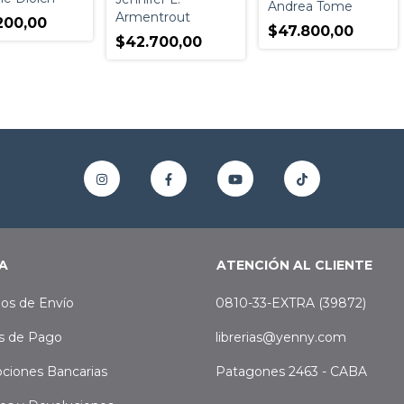
Andrea Tome
Armentrout
200,00
$47.800,00
$42.700,00
A
ATENCIÓN AL CLIENTE
os de Envío
0810-33-EXTRA (39872)
s de Pago
librerias@yenny.com
ciones Bancarias
Patagones 2463 - CABA