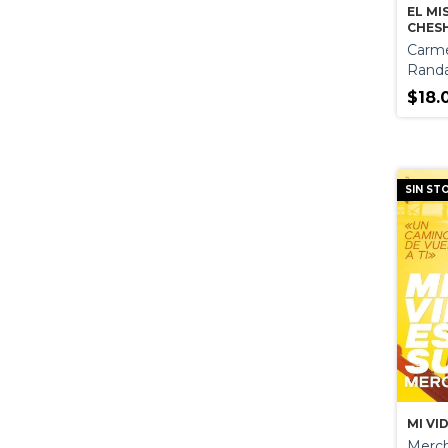
EL MI
CHES
Carme
Randa
$18.
SIN ST
MI VI
Merch