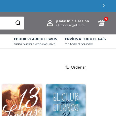
0
¡Hola!
Iniciá sesión
O podés registrarte
EBOOKS Y AUDIO LIBROS
ENVÍOS A TODO EL PAÍS
Visitá nuestra web exclusiva!
Y a todo el mundo!
Ordenar