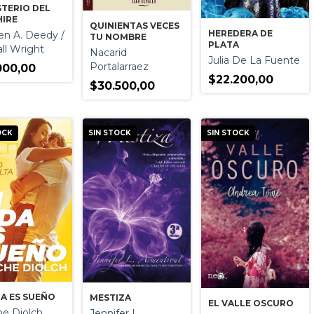
STERIO DEL
HIRE
QUINIENTAS VECES
HEREDERA DE
n A. Deedy /
TU NOMBRE
PLATA
ll Wright
Nacarid
Julia De La Fuente
Portalarraez
000,00
$22.200,00
$30.500,00
OCK
SIN STOCK
SIN STOCK
DA ES SUEÑO
MESTIZA
EL VALLE OSCURO
e Diolch
Jennifer L.