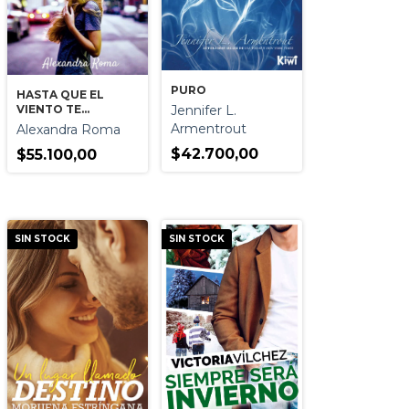
PURO
HASTA QUE EL
Jennifer L.
VIENTO TE
DEVUELVA LA
Armentrout
Alexandra Roma
SONRISA
$42.700,00
$55.100,00
SIN STOCK
SIN STOCK