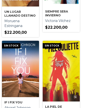
SIEMPRE SERA
UN LUGAR
INVIERNO
LLAMADO DESTINO
Victoria Vilchez
Moruena
Estringana
$22.200,00
$22.200,00
SIN STOCK
SIN STOCK
IF I FIX YOU
LA PIEL DE
Abigail Johnson