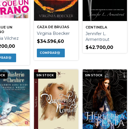
CAZA DE BRUJAS
QUE UN
CENTINELA
NO
Virginia Boecker
Jennifer L.
ia Vilchez
Armentrout
$34.596,60
200,00
$42.700,00
OCK
SIN STOCK
SIN STOCK