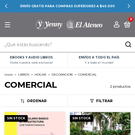
ENVÍO GRATIS PARA COMPRAS SUPERIORES A $40.000
0
EBOOKS Y AUDIO LIBROS
ENVÍOS A TODO EL PAÍS
Visitá nuestra web exclusiva!
Y a todo el mundo!
Inicio
>
LIBROS
>
HOGAR
>
DECORACION
>
COMERCIAL
COMERCIAL
2 productos
ORDENAR
FILTRAR
SIN STOCK
SIN STOCK