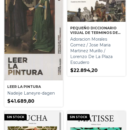
PEQUEÑO DICCIONARIO
VISUAL DE TERMINOS DE
ARTE
Adoracion Morales
Gomez / Jose Maria
Martinez Murillo /
Lorenzo De La Plaza
Escudero
$22.894,20
LEER LA PINTURA
Nadeije Laneyre-dagen
$41.689,80
SIN STOCK
SIN STOCK