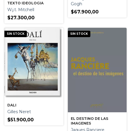
TEXTO IDEOLOGIA
Gogh
W.j.t. Mitchell
$67.900,00
$27.300,00
SIN STOCK
SIN STOCK
DALI
Gilles Neret
EL DESTINO DE LAS
$51.900,00
IMAGENES
Jaques Ranciere