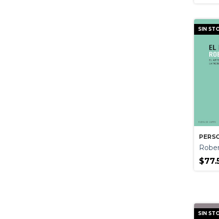
SIN ST
PERSO
Robe
$77.
SIN ST