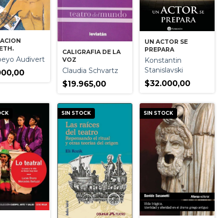
TACION
UN ACTOR SE
ETH.
PREPARA
CALIGRAFIA DE LA
eyo Audivert
VOZ
Konstantin
Stanislavski
Claudia Schvartz
000,00
$32.000,00
$19.965,00
OCK
SIN STOCK
SIN STOCK