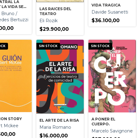
ATRAL LA
VIDA TRAGICA
Y LA VIDA SE
LAS RAICES DEL
N MUY BIEN
Davide Susanetti
 Bruno /
TEATRO
des Bertuzzi
$36.100,00
Eli Rozik
00,00
$29.900,00
OCK
SIN STOCK
SIN STOCK
ION STORY
A PONER EL
EL ARTE DE LA RISA
CUERPO.
rt Mckee
Maria Romano
Marcelo Savignone
500,00
$16.000,00