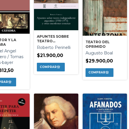
APUNTES SOBRE
TOR Y LA
TEATRO
TEATRO DEL
BRA
INDEPENDIENTE
OPRIMIDO
Roberto Perinelli
ARGENTINO (1930-
l Angel
Augusto Boal
1975) Y OTRAS
$21.900,00
ero / Tomas
CUESTIONES
$29.900,00
s-bayer
CONEXAS
812,50