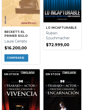
LO INCAPTURABLE
BECKETT: EL
Ruben
PRIMER SIGLO
Szuchmacher
Laura Cerrato
$72.999,00
$16.200,00
SIN STOCK
SIN STOCK