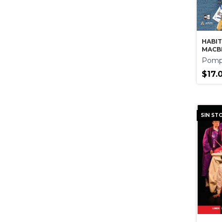
HABI
MACB
Pomp
$17.
SIN ST