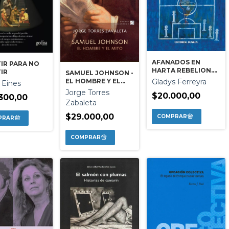
AFANADOS EN
IR PARA NO
HARTA REBELION.
IR
SAMUEL JOHNSON -
MIS DIAS EN CHILE
EL HOMBRE Y EL
Gladys Ferreyra
 Eines
BLINDADO
MITO
Jorge Torres
$20.000,00
300,00
Zabaleta
$29.000,00