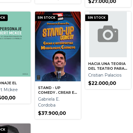
$27.000,00
OCK
SIN STOCK
SIN STOCK
HACIA UNA TEORIA
DEL TEATRO PARA
NIÑOS
Cristian Palacios
$22.000,00
NAJE EL
STAND - UP
rt Mckee
COMEDY . CREAR E
INTERPRETAR
500,00
Gabriela E.
MONOLOGOS
Cordoba
COMICOS
$37.900,00
OCK