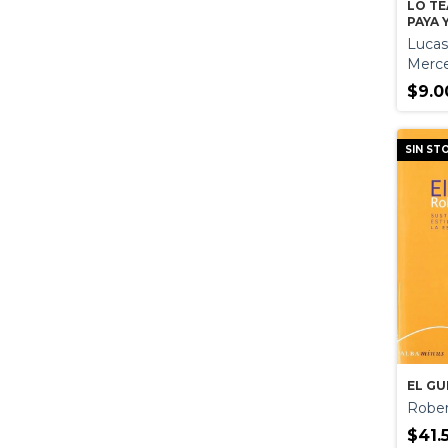
LO TE
PAYA 
LLEVA
Lucas
Merce
$9.0
SIN ST
EL GU
Robe
$41.