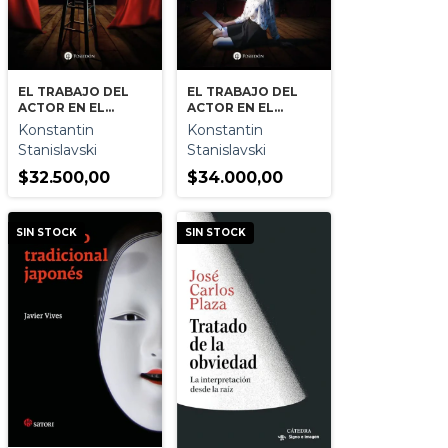
EL TRABAJO DEL
EL TRABAJO DEL
ACTOR EN EL
ACTOR EN EL
PROCESO CREADOR
PROCESO CREADOR
Konstantin
Konstantin
DE LA VIVENCIA
DE LA
Stanislavski
Stanislavski
ENCARNACION
$32.500,00
$34.000,00
SIN STOCK
SIN STOCK