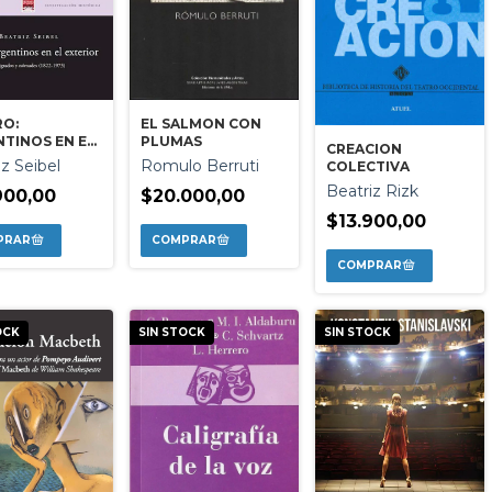
EL SALMON CON
RO:
PLUMAS
TINOS EN EL
CREACION
RIOR
Romulo Berruti
iz Seibel
COLECTIVA
Beatriz Rizk
$20.000,00
900,00
$13.900,00
OCK
SIN STOCK
SIN STOCK