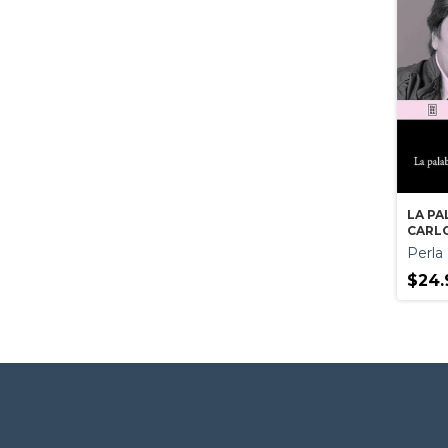
LA PA
CARL
Perla
$24.