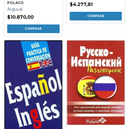
POLACO
$4.277,81
Arguval
$10.870,00