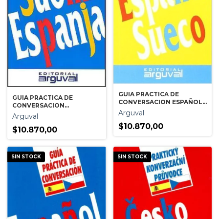
GUIA PRACTICA DE
GUIA PRACTICA DE
CONVERSACION ESPAÑOL-
CONVERSACION
SUECO
Arguval
FINLANDES-ESPAÑOL
Arguval
$10.870,00
$10.870,00
SIN STOCK
SIN STOCK