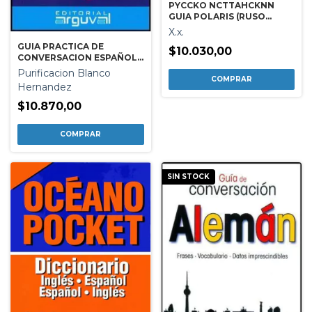
PYCCKO NCTTAHCKNN
GUIA POLARIS (RUSO
ESPAÑOL)
X.x.
GUIA PRACTICA DE
$10.030,00
CONVERSACION ESPAÑOL-
INGLES
Purificacion Blanco
Hernandez
$10.870,00
SIN STOCK