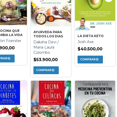
COCINA QUE
AYURVEDA PARA
MBIA LA VIDA
LA DIETA KETO
TODOS LOS DIAS
Von Foerster
Josh Axe
Daksha Devi /
Maria Laura
900,00
$40.500,00
Colombo
$53.900,00