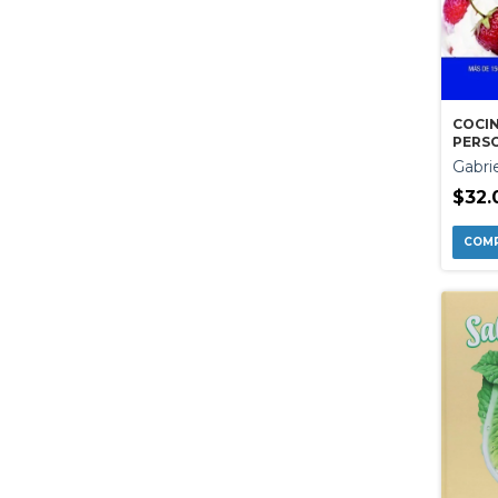
COCIN
PERS
DIABE
Gabri
$32.