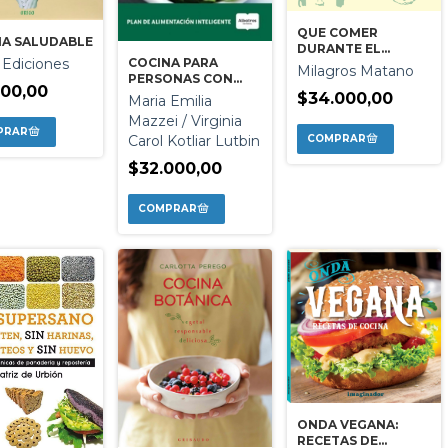
QUE COMER
NA SALUDABLE
DURANTE EL
 Ediciones
COCINA PARA
TRATAMIENTO
Milagros Matano
PERSONAS CON
ONCOLOGICO
500,00
HIPERTENSION
$34.000,00
Maria Emilia
Mazzei / Virginia
Carol Kotliar Lutbin
$32.000,00
ONDA VEGANA:
RECETAS DE