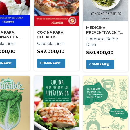
MEDICINA
A PARA
COCINA PARA
PREVENTIVA EN TU
ONAS CON
CELIACOS
COCINA. LAS
Florencia Dafne
TES
RECETAS
ela Lima
Gabriela Lima
Raele
000,00
$32.000,00
$50.900,00