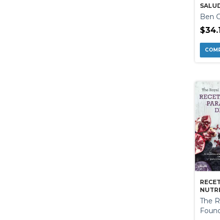
SALU
PERD
Ben C
$34.
RECE
NUTRI
ENFE
The R
CANC
Found