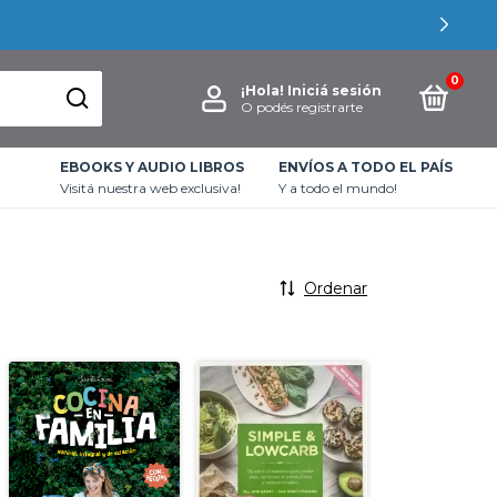
0
¡Hola!
Iniciá sesión
O podés registrarte
EBOOKS Y AUDIO LIBROS
ENVÍOS A TODO EL PAÍS
Visitá nuestra web exclusiva!
Y a todo el mundo!
Ordenar