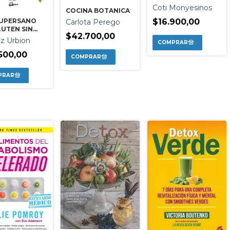
COCINA
Coti Monyesinos
COCINA BOTANICA
SUPERSANO
$16.900,00
Carlota Perego
LUTEN SIN
$42.700,00
AS SIN
iz Urbion
OS Y SIN
O
500,00