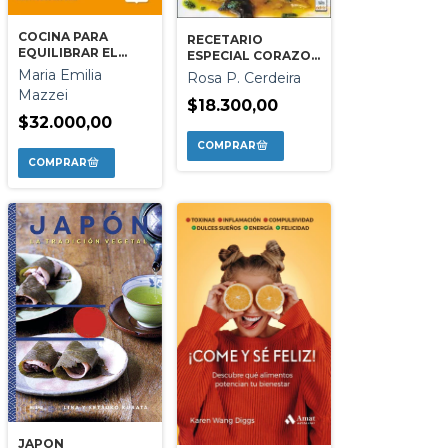
COCINA PARA
RECETARIO
EQUILIBRAR EL
ESPECIAL CORAZON
COLESTEROL
SANO
Maria Emilia
Rosa P. Cerdeira
Mazzei
$18.300,00
$32.000,00
JAPON