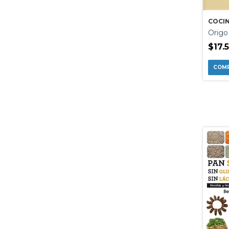
COCI
Origo
$17.