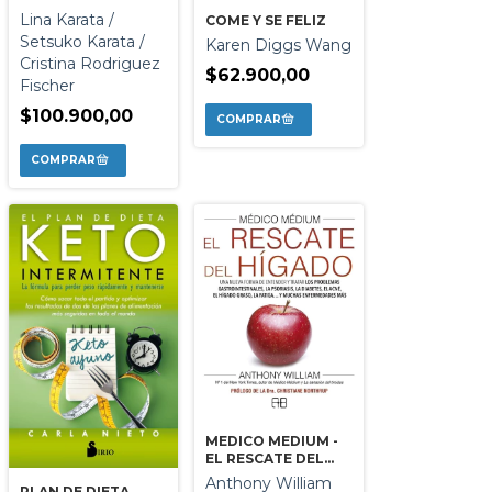
Lina Karata /
COME Y SE FELIZ
Setsuko Karata /
Karen Diggs Wang
Cristina Rodriguez
$62.900,00
Fischer
$100.900,00
MEDICO MEDIUM -
EL RESCATE DEL
HIGADO
Anthony William
PLAN DE DIETA