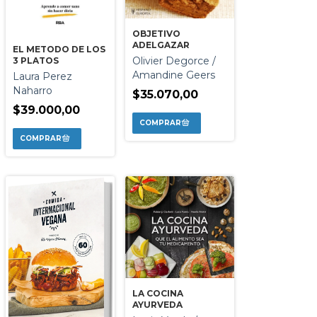
OBJETIVO
ADELGAZAR
EL METODO DE LOS
Olivier Degorce /
3 PLATOS
Amandine Geers
Laura Perez
Naharro
$35.070,00
$39.000,00
LA COCINA
AYURVEDA