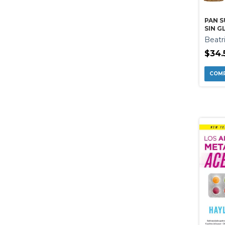
PAN 
SIN G
HARIN
Beatr
LACTE
HUEV
$34.