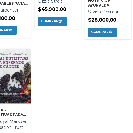
NUTRICION
Lizzie Streit
DABLES PARA
AYURVEDA
ER PESO
$45.900,00
arpenter
Silvina Draiman
100,00
$28.000,00
TAS
TIVAS PARA
RMOS DE
oyal Marsden
ER
ation Trust