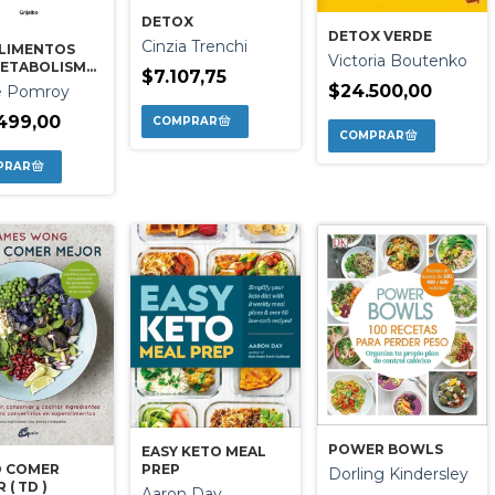
DETOX
DETOX VERDE
Cinzia Trenchi
ALIMENTOS
Victoria Boutenko
METABOLISMO
$7.107,75
ERADO
$24.500,00
e Pomroy
499,00
POWER BOWLS
EASY KETO MEAL
PREP
 COMER
Dorling Kindersley
 ( TD )
Aaron Day