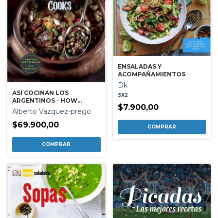
ENSALADAS Y
ACOMPAÑAMIENTOS
Dk
ASI COCINAN LOS
3X2
ARGENTINOS - HOW
$7.900,00
ARGENTINA COOKS
Alberto Vazquez-prego
$69.900,00