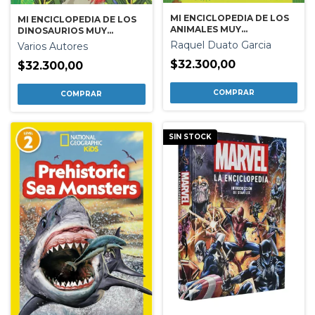
MI ENCICLOPEDIA DE LOS
MI ENCICLOPEDIA DE LOS
ANIMALES MUY
DINOSAURIOS MUY
IMPORTANTE
IMPORTANTES
Raquel Duato Garcia
Varios Autores
$32.300,00
$32.300,00
SIN STOCK