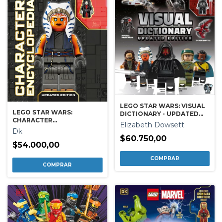
LEGO STAR WARS: VISUAL
LEGO STAR WARS:
DICTIONARY - UPDATED
CHARACTER
EDITION
Elizabeth Dowsett
ENCYCLOPEDIA
Dk
$60.750,00
$54.000,00