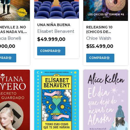
UNA NIÑA BUENA
RELEASING 10
NEVILLE 2. NO
Elisabet Benavent
(CHICOS DE
AS NADA VIL
TOMMEN 6)
Chloe Walsh
cia Bonelli
$49.999,00
$55.499,00
900,00