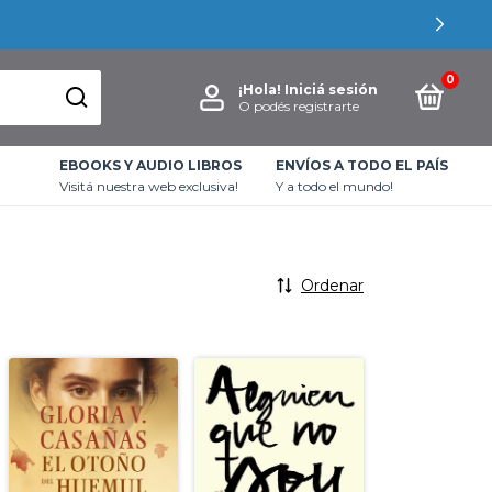
0
¡Hola!
Iniciá sesión
O podés registrarte
EBOOKS Y AUDIO LIBROS
ENVÍOS A TODO EL PAÍS
Visitá nuestra web exclusiva!
Y a todo el mundo!
Ordenar