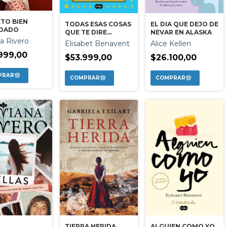
TO BIEN
TODAS ESAS COSAS
EL DIA QUE DEJO DE
DADO
QUE TE DIRE
NEVAR EN ALASKA
na Rivero
MAÑANA
Elisabet Benavent
Alice Kellen
999,00
$53.999,00
$26.100,00
TIERRA HERIDA
ALGUIEN COMO YO