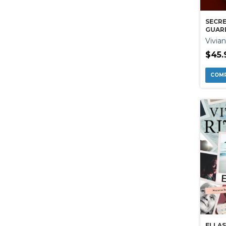
SECRE
GUAR
Vivia
$45.
ELLAS