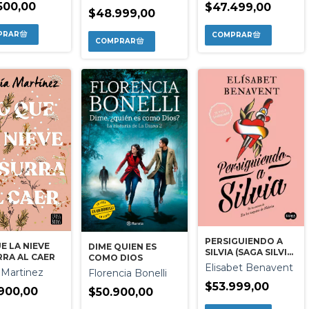
500,00
$47.499,00
$48.999,00
PERSIGUIENDO A
E LA NIEVE
DIME QUIEN ES
SILVIA (SAGA SILVIA
RA AL CAER
COMO DIOS
1)
Elisabet Benavent
 Martinez
Florencia Bonelli
$53.999,00
900,00
$50.900,00