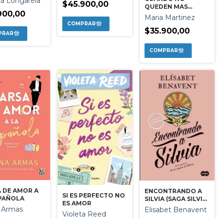
a Longarela
$45.900,00
QUEDEN MAS
900,00
ESTRELLAS QUE
Maria Martinez
CONTAR TD
$35.900,00
 DE AMOR A
ENCONTRANDO A
SI ES PERFECTO NO
SPAÑOLA
SILVIA (SAGA SILVIA
ES AMOR
2)
 Armas
Elisabet Benavent
Violeta Reed