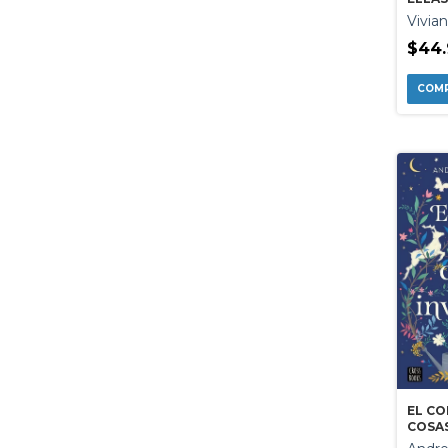
Vivia
$44.
EL CO
COSAS