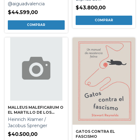
@aiguadvalencia
$43.800,00
$44.599,00
MALLEUS MALEFICARUM O
EL MARTILLO DE LOS
BRUJOS
Heinrich Kramer /
Jacobus Sprenger
GATOS CONTRA EL
$40.500,00
FASCISMO