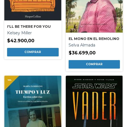
I'LL BE THERE FOR YOU
Kelsey Miller
EL MONO EN EL REMOLINO
$42.900,00
Selva Almada
$36.699,00