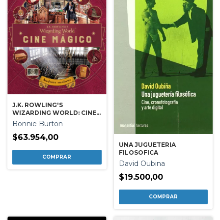
J.K. ROWLING'S
WIZARDING WORLD: CINE
MAGICO - VOL 3
Bonnie Burton
$63.954,00
UNA JUGUETERIA
FILOSOFICA
David Oubina
$19.500,00