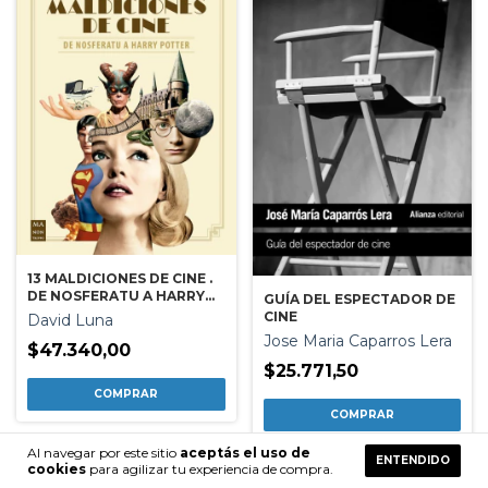
13 MALDICIONES DE CINE .
DE NOSFERATU A HARRY
GUÍA DEL ESPECTADOR DE
POTTER
CINE
David Luna
Jose Maria Caparros Lera
$47.340,00
$25.771,50
Al navegar por este sitio
aceptás el uso de
ENTENDIDO
cookies
para agilizar tu experiencia de compra.