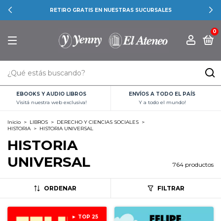
ENVÍO GRATIS PARA COMPRAS SUPERIORES A $40.000
0
EBOOKS Y AUDIO LIBROS
ENVÍOS A TODO EL PAÍS
Visitá nuestra web exclusiva!
Y a todo el mundo!
Inicio
>
LIBROS
>
DERECHO Y CIENCIAS SOCIALES
>
HISTORIA
>
HISTORIA UNIVERSAL
HISTORIA
UNIVERSAL
764 productos
ORDENAR
FILTRAR
► TOP 25