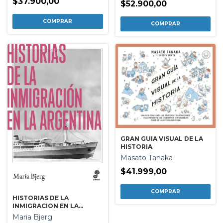
$37.900,00
$52.900,00
GRAN GUIA VISUAL DE LA
HISTORIA
Masato Tanaka
$41.999,00
HISTORIAS DE LA
INMIGRACION EN LA
ARGENTINA
Maria Bjerg