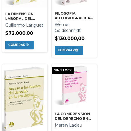
FILOSOFIA
LA DIMENSION
AUTOBIOGRAFICA-
LABORAL DEL
MEDITACIONES
DERECHO
Werner
Guillermo Lariguet
TEORICO-PRACTICA
Goldschmidt
SOBRE LA PROPIA
$72.000,00
VIDA
$130.000,00
SIN STOCK
LA COMPRENSION
DEL DERECHO EN
LA ANTIGUA GRECIA
Martin Laclau