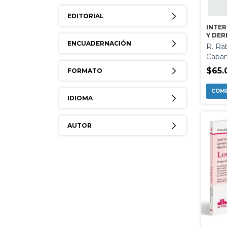
EDITORIAL
INTE
Y DE
ENCUADERNACIÓN
HUMA
R. Ra
Cabani
$65.
FORMATO
IDIOMA
AUTOR