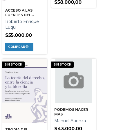
$58.000,00
ACCESO A LAS
FUENTES DEL
DERECHO ERA
Roberto Enrique
DIGITAL
Luqui
$55.000,00
SIN STOCK
SIN STOCK
PODEMOS HACER
MAS
Manuel Atienza
$43.000,00
TEORIA DEL