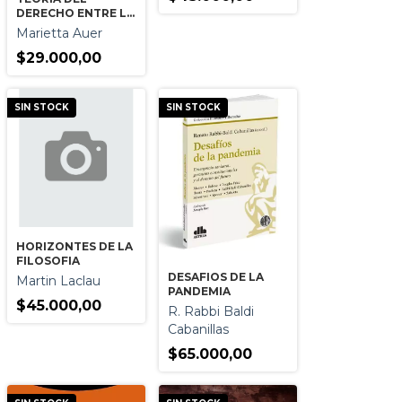
DERECHO ENTRE LA
CIENCIA Y LA
Marietta Auer
FILOSOFIA LA
$29.000,00
SIN STOCK
SIN STOCK
HORIZONTES DE LA
FILOSOFIA
DESAFIOS DE LA
Martin Laclau
PANDEMIA
$45.000,00
R. Rabbi Baldi
Cabanillas
$65.000,00