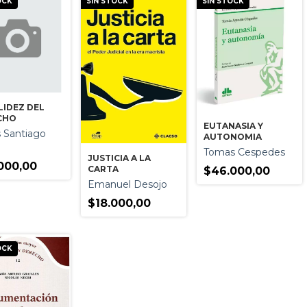
OCK
SIN STOCK
SIN STOCK
LIDEZ DEL
CHO
EUTANASIA Y
s Santiago
AUTONOMIA
Tomas Cespedes
JUSTICIA A LA
000,00
CARTA
$46.000,00
Emanuel Desojo
$18.000,00
OCK