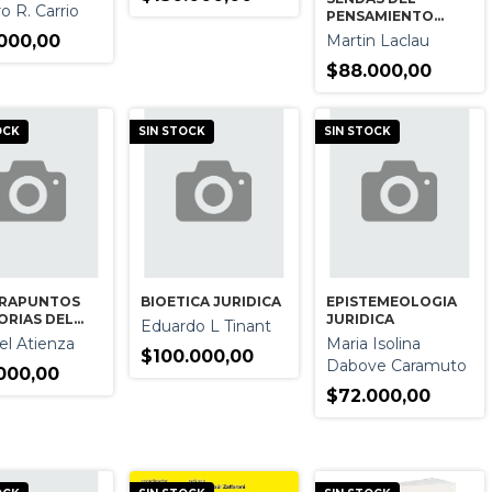
ATIVO
o R. Carrio
PENSAMIENTO
JURIDICO DEL
Martin Laclau
000,00
SIGLO XX
$88.000,00
OCK
SIN STOCK
SIN STOCK
RAPUNTOS
BIOETICA JURIDICA
EPISTEMEOLOGIA
ORIAS DEL
JURIDICA
Eduardo L Tinant
CHO
l Atienza
Maria Isolina
$100.000,00
Dabove Caramuto
000,00
$72.000,00