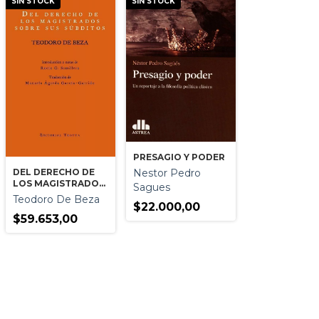
SIN STOCK
SIN STOCK
PRESAGIO Y PODER
Nestor Pedro
DEL DERECHO DE
LOS MAGISTRADOS
Sagues
SOBRE SUS
Teodoro De Beza
$22.000,00
SUBDITOS
$59.653,00