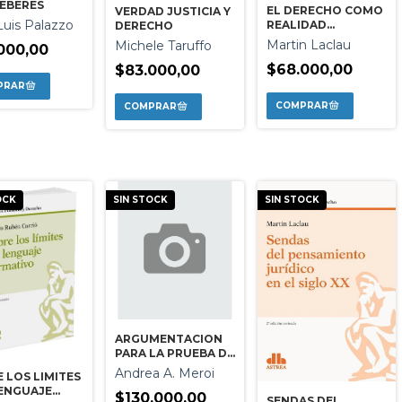
EBERES
EL DERECHO COMO
VERDAD JUSTICIA Y
Luis Palazzo
REALIDAD
DERECHO
CULTURAL
Martin Laclau
Michele Taruffo
000,00
$68.000,00
$83.000,00
OCK
SIN STOCK
SIN STOCK
ARGUMENTACION
PARA LA PRUEBA DE
HECHOS
Andrea A. Meroi
 LOS LIMITES
LENGUAJE
$130.000,00
SENDAS DEL