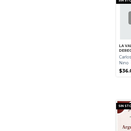
SIN ST
LA VA
DERE
Carlo
Nino
$36.
SIN ST