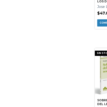
LOS D
Jose 
$47.
SIN ST
SOBRE
DEL 