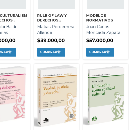
RCULTURALISMO
RULE OF LAW Y
MODELOS
RECHOS
DERECHOS
NORMATIVOS
NOS
HUMANOS
bbi Baldi
Matias Perdernera
Juan Carlos
llas
Allende
Moncada Zapata
000,00
$39.000,00
$57.000,00