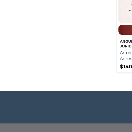
ARGU
JURID
Arturo
Amos
$140