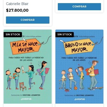
FORMA DE PENSAR EL
Gabrielle Blair
ABORTO Y LA EDUCACION
SEXUAL
$27.800,00
SIN STOCK
SIN STOCK