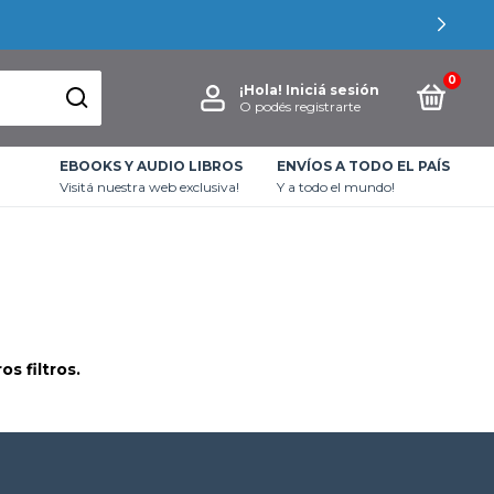
LES
0
¡Hola!
Iniciá sesión
O podés registrarte
EBOOKS Y AUDIO LIBROS
ENVÍOS A TODO EL PAÍS
Visitá nuestra web exclusiva!
Y a todo el mundo!
s filtros.