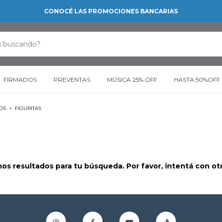
RETIRO GRATIS EN NUESTRAS SUCURSA
FIRMADOS
PREVENTAS
MÚSICA 25% OFF
HASTA 50%OFF
IOS
>
FIGURITAS
s resultados para tu búsqueda. Por favor, intentá con otro