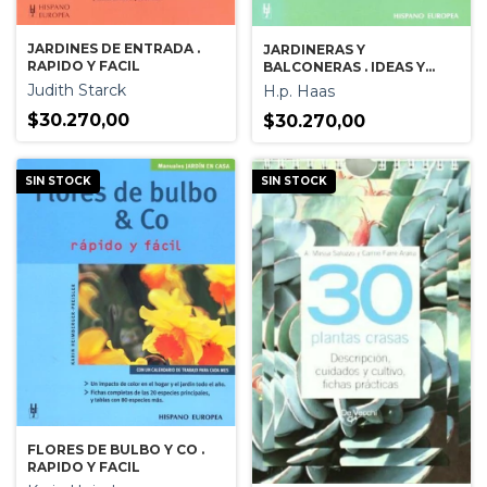
JARDINES DE ENTRADA .
JARDINERAS Y
RAPIDO Y FACIL
BALCONERAS . IDEAS Y
RECETAS
Judith Starck
H.p. Haas
$30.270,00
$30.270,00
SIN STOCK
SIN STOCK
FLORES DE BULBO Y CO .
RAPIDO Y FACIL