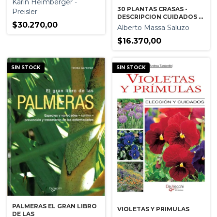
Karin Heimberger -
30 PLANTAS CRASAS -
Preisler
DESCRIPCION CUIDADOS Y
$30.270,00
CULTIVO
Alberto Massa Saluzo
$16.370,00
SIN STOCK
SIN STOCK
PALMERAS EL GRAN LIBRO
VIOLETAS Y PRIMULAS
DE LAS