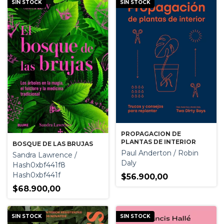
SIN STOCK
SIN STOCK
PROPAGACION DE
PLANTAS DE INTERIOR
BOSQUE DE LAS BRUJAS
Paul Anderton / Robin
Sandra Lawrence /
Daly
Hash0xbf441f8
Hash0xbf441f
$56.900,00
$68.900,00
SIN STOCK
SIN STOCK