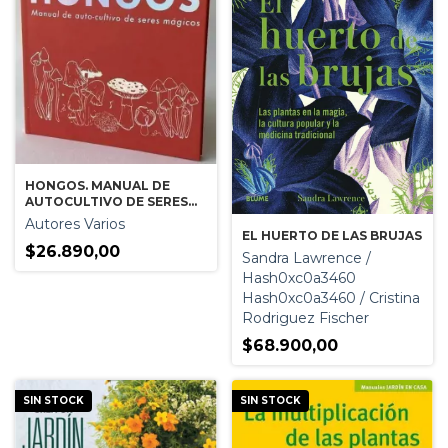
HONGOS. MANUAL DE
AUTOCULTIVO DE SERES
MAGICOS
Autores Varios
EL HUERTO DE LAS BRUJAS
$26.890,00
Sandra Lawrence /
Hash0xc0a3460
Hash0xc0a3460 / Cristina
Rodriguez Fischer
$68.900,00
SIN STOCK
SIN STOCK